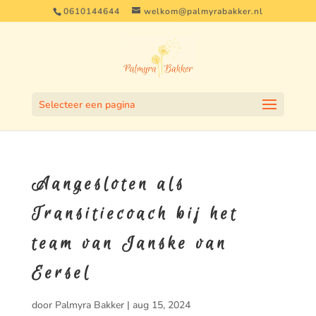
0610144644
welkom@palmyrabakker.nl
Selecteer een pagina
Aangesloten als
Transitiecoach bij het
team van Janske van
Eersel
door
Palmyra Bakker
|
aug 15, 2024