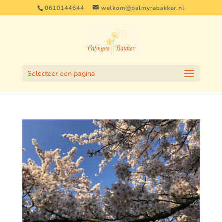
0610144644
welkom@palmyrabakker.nl
Selecteer een pagina